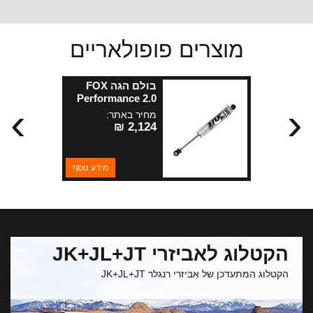
מוצרים פופולאריים
בולם הגה FOX
Performance 2.0
›
‹
לרנגלר JK
מחיר באתר:
2,124 ₪
מידע נוסף
הקטלוג לאביזרי JK+JL+JT
הקטלוג המתעדכן של אביזרי רנגלר JK+JL+JT