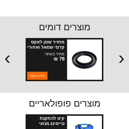
מוצרים דומים
מחזיר שמן לאקס
קדמי שמאל ואחורי
›
‹
ימין ג.צירוקי WK2
מחיר באתר:
79 ₪
מידע נוסף
מוצרים פופולאריים
קיט להתקנת
טיימינג מנועי
PENTASTAR 3.6