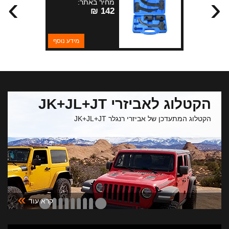
›
‹
מחיר באתר:
142 ₪
מידע נוסף
הקטלוג לאביזרי JK+JL+JT
הקטלוג המתעדכן של אביזרי רנגלר JK+JL+JT
»
קרא עוד