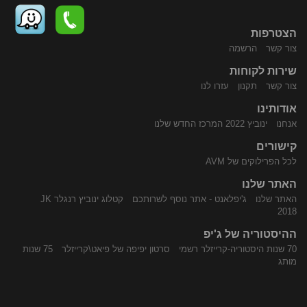
הצטרפות
צור קשר
הרשמה
שירות לקוחות
התקשר
נווט
צור קשר
תקנון
עזרו לנו
אודותינו
אנחנו
ינוביץ 2022 המרכז החדש שלנו
קישורים
לכל הפרילוקים של AVM
האתר שלנו
האתר שלנו
ג'יפלאנט - אתר נוסף לשרותכם
קטלוג ינוביץ רנגלר JK
אלינו
באמצעות
2018
ההיסטוריה של ג'יפ
70 שנות היסטוריה-קרייזלר רשמי
סרטון יפיפה של פיאט\קרייזלר
75 שנות
מותג