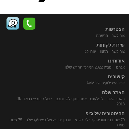
הצטרפות
צור קשר
הרשמה
שירות לקוחות
התקשר
נווט
צור קשר
תקנון
עזרו לנו
אודותינו
אנחנו
ינוביץ 2022 המרכז החדש שלנו
קישורים
לכל הפרילוקים של AVM
האתר שלנו
האתר שלנו
ג'יפלאנט - אתר נוסף לשרותכם
קטלוג ינוביץ רנגלר JK
אלינו
באמצעות
2018
ההיסטוריה של ג'יפ
70 שנות היסטוריה-קרייזלר רשמי
סרטון יפיפה של פיאט\קרייזלר
75 שנות
מותג