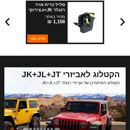
סליל כרית אויר
רנגלר JK+ג.צירוקי
›
‹
WK+ליברטי
מחיר באתר:
1,156 ₪
מידע נוסף
הקטלוג לאביזרי JK+JL+JT
הקטלוג המתעדכן של אביזרי רנגלר JK+JL+JT
»
קרא עוד