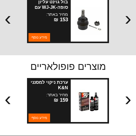
בול גוינט עליון
סופה-WJ-JK עם
›
‹
בסיס עבה ב 1.0
מחיר באתר:
ממ מהסטנדרט
153 ₪
מידע נוסף
מוצרים פופולאריים
ערכת ניקוי למסנני
K&N
›
‹
מחיר באתר:
159 ₪
מידע נוסף