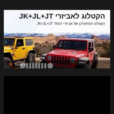
הקטלוג לאביזרי JK+JL+JT
הקטלוג המתעדכן של אביזרי רנגלר JK+JL+JT
»
קרא עוד