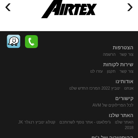
›
‹
הצטרפות
צור קשר
הרשמה
שירות לקוחות
התקשר
נווט
צור קשר
תקנון
עזרו לנו
אודותינו
אנחנו
ינוביץ 2022 המרכז החדש שלנו
קישורים
לכל הפרילוקים של AVM
האתר שלנו
האתר שלנו
ג'יפלאנט - אתר נוסף לשרותכם
קטלוג ינוביץ רנגלר JK
אלינו
באמצעות
2018
ההיסטוריה של ג'יפ