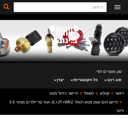
חיפוש
Toggle
navigation
סנן מוצרים לפי:
סוג רכב
כל הקטגוריות
יצרן
ראשי
קטלוג
חשמל
חיישני ניהול מנוע
ב. ינוביץ
חיישן חום שמן מנוע רנגלר JL+JT+WK2 ועוד קרייזלרים מנועי 3.6
ליטר