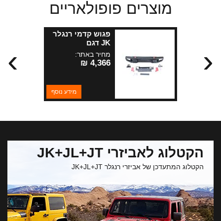
מוצרים פופולאריים
פגוש קדמי רנגלר
JK דגם
›
‹
"RUBICON"
מחיר באתר:
4,366 ₪
מידע נוסף
הקטלוג לאביזרי JK+JL+JT
הקטלוג המתעדכן של אביזרי רנגלר JK+JL+JT