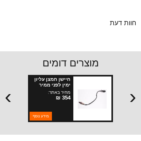
חוות דעת
מוצרים דומים
חיישן חמצן עליון
ימין לפני ממיר
›
‹
ג.צירוקי WK2
מחיר באתר:
מנועי 3.0 ליטר דיזל
354 ₪
מידע נוסף