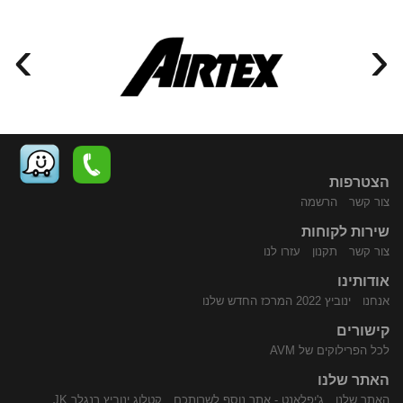
›
‹
הצטרפות
צור קשר
הרשמה
שירות לקוחות
התקשר
נווט
צור קשר
תקנון
עזרו לנו
אודותינו
אנחנו
ינוביץ 2022 המרכז החדש שלנו
קישורים
לכל הפרילוקים של AVM
האתר שלנו
האתר שלנו
ג'יפלאנט - אתר נוסף לשרותכם
קטלוג ינוביץ רנגלר JK