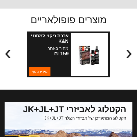
מוצרים פופולאריים
ערכת ניקוי למסנני
K&N
›
‹
מחיר באתר:
159 ₪
מידע נוסף
הקטלוג לאביזרי JK+JL+JT
הקטלוג המתעדכן של אביזרי רנגלר JK+JL+JT