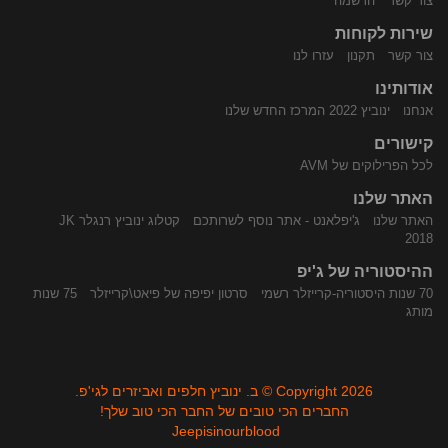
צור קשר
הרשמה
שירות לקוחות
התקשר
נווט
צור קשר
תקנון
עזרו לנו
אודותינו
אנחנו
ינוביץ 2022 המרכז החדש שלנו
קישורים
לכל הפרילוקים של AVM
האתר שלנו
האתר שלנו
ג'יפלאנט - אתר נוסף לשרותכם
קטלוג ינוביץ רנגלר JK
אלינו
באמצעות
2018
ההיסטוריה של ג'יפ
70 שנות היסטוריה-קרייזלר רשמי
סרטון יפיפה של פיאט\קרייזלר
75 שנות
מותג
Copyright 2026 © ב. ינוביץ חלפים ואביזרים לגי'פ.
החברים הכי טובים של החבר הכי טוב שלך!
Jeepisinourblood
Waze