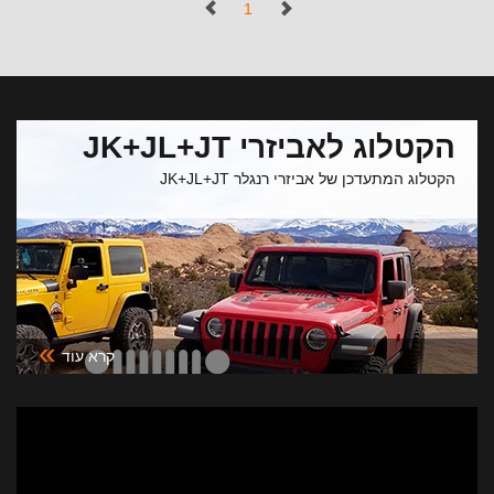
(נוכחי)
1
הקטלוג לאביזרי JK+JL+JT
הקטלוג המתעדכן של אביזרי רנגלר JK+JL+JT
»
קרא עוד