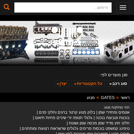
חיפוש
Toggle
navigation
סנן מוצרים לפי:
סוג רכב
כל הקטגוריות
יצרן
ראשי
GATES
מנוע
ב. ינוביץ
תתי מחלקות מנוע:
אטמים ומחזירי שמן
בלוק מנוע קרטר ברגים וחלקי פנים
בוכנות וטבעות בוכנה
גלגלי תנופה זרי שיניים פחיות תיאום
חלקי חוץ מדיד שמן מכסה שמן ושונות
טימינג קמשפט בוכסות מרימים גלגלים שרשראות רצועות ומותחנים
מיסבי מנוע
משאבות שמן וצינורות לחץ שמן