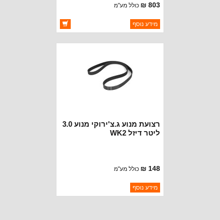
803 ₪
כולל מע"מ
ברקוד: 68029524AA
מידע נוסף
יצרן:
GATES
זמינות:
זמין במלאי
רצועת מנוע ג.צ'ירוקי מנוע 3.0
ליטר דיזל WK2
148 ₪
כולל מע"מ
ברקוד: 4627167AA
מידע נוסף
יצרן:
GATES
זמינות:
נא להתקשר לודא תאריך
חסר במלאי
הגעה