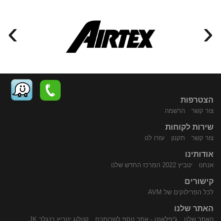
›
‹
הצטרפות
צור קשר
הרשמה
שירות לקוחות
התקשר
נווט
צור קשר
תקנון
עזרו לנו
אודותינו
אנחנו
ינוביץ 2022 המרכז החדש שלנו
קישורים
לכל הפרילוקים של AVM
האתר שלנו
האתר שלנו
ג'יפלאנט - אתר נוסף לשרותכם
קטלוג ינוביץ רנגלר JK