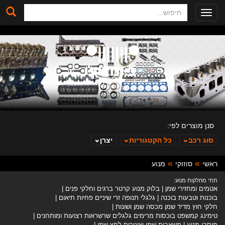
חיפוש
Toggle
navigation
סנן מוצרים לפי:
סוג רכב
כל הקטגוריות
יצרן
ראשי
סוזוקי
מנוע
ב. ינוביץ
תתי מחלקות מנוע:
אטמים ומחזירי שמן
בלוק מנוע קרטר ברגים וחלקי פנים
בוכנות וטבעות בוכנה
גלגלי תנופה זרי שיניים פחיות תיאום
חלקי חוץ מדיד שמן מכסה שמן ושונות
טימינג קמשפט בוכסות מרימים גלגלים שרשראות רצועות ומותחנים
מיסבי מנוע
משאבות שמן וצינורות לחץ שמן