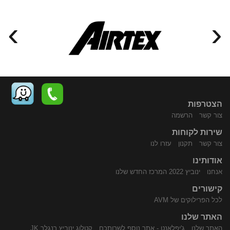
›
‹
הצטרפות
צור קשר
הרשמה
שירות לקוחות
התקשר
נווט
צור קשר
תקנון
עזרו לנו
אודותינו
אנחנו
ינוביץ 2022 המרכז החדש שלנו
קישורים
לכל הפרילוקים של AVM
האתר שלנו
האתר שלנו
ג'יפלאנט - אתר נוסף לשרותכם
קטלוג ינוביץ רנגלר JK