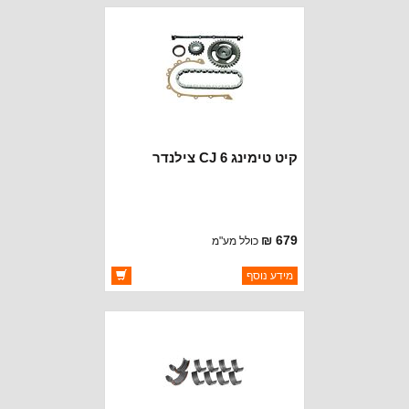
זמין במלאי
קיט טימינג CJ 6 צילנדר
679 ₪
כולל מע"מ
ברקוד: 8126681K
מידע נוסף
יצרן:
CROWN AUTOMOTIVE
זמינות:
זמין במלאי