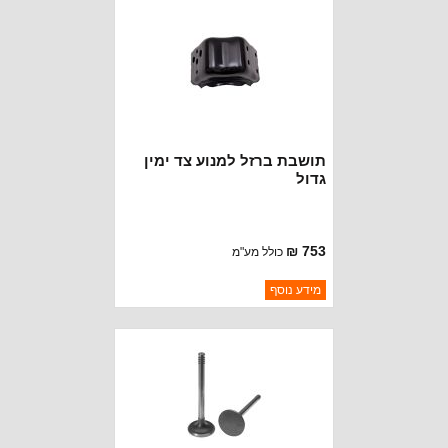
הגעה
תושבת ברזל למנוע צד ימין
גדול
753 ₪
כולל מע"מ
ברקוד: 5355949
מידע נוסף
יצרן:
MOPAR CHRYSLER
זמינות:
נא להתקשר לודא תאריך
חסר במלאי
הגעה