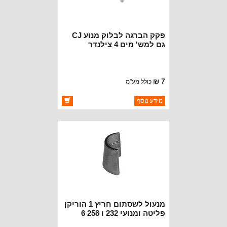
פקק הברגה לבלוק מנוע CJ
גם למש' מים 4 צילנדר
7 ₪
כולל מע"מ
ברקוד: BJ088
מידע נוסף
יצרן:
CROWN AUTOMOTIVE
זמינות:
זמין במלאי
מנעול לשסתום חריץ 1 הוריקן
פליטה ומנועי 232 ו 258 6
צילנדר