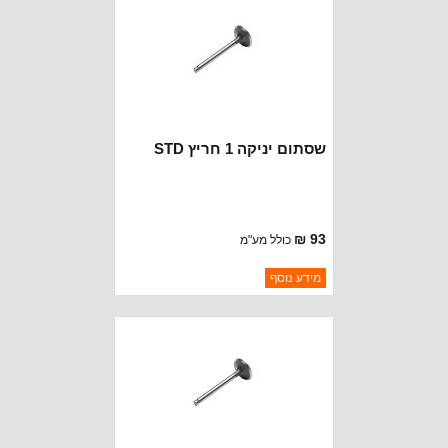
שסתום יניקה 1 חריץ STD
93 ₪
כולל מע"מ
ברקוד: 32605-STD
מידע נוסף
יצרן:
MOPAR CHRYSLER
זמינות:
נא להתקשר לודא תאריך
חסר במלאי
הגעה