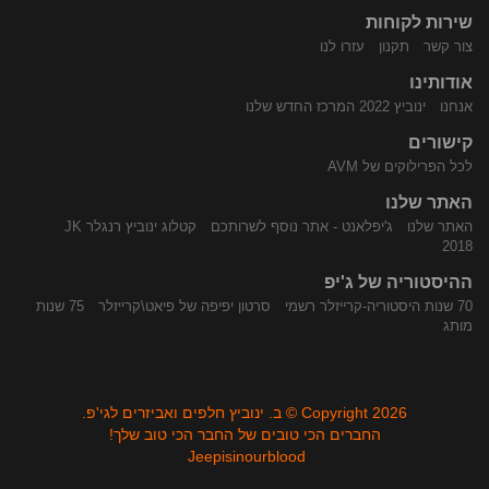
שירות לקוחות
התקשר
נווט
צור קשר
תקנון
עזרו לנו
אודותינו
אנחנו
ינוביץ 2022 המרכז החדש שלנו
קישורים
לכל הפרילוקים של AVM
האתר שלנו
האתר שלנו
ג'יפלאנט - אתר נוסף לשרותכם
קטלוג ינוביץ רנגלר JK
אלינו
באמצעות
2018
ההיסטוריה של ג'יפ
70 שנות היסטוריה-קרייזלר רשמי
סרטון יפיפה של פיאט\קרייזלר
75 שנות
מותג
Copyright 2026 © ב. ינוביץ חלפים ואביזרים לגי'פ.
החברים הכי טובים של החבר הכי טוב שלך!
Jeepisinourblood
Waze