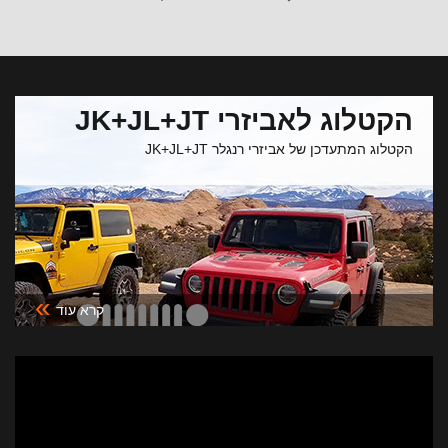
הקטלוג לאביזרי JK+JL+JT
הקטלוג המתעדכן של אביזרי רנגלר JK+JL+JT
»
קרא עוד