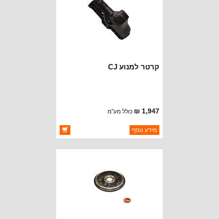
קרטר למנוע CJ
1,947 ₪
כולל מע"מ
ברקוד: 3243152
מידע נוסף
יצרן:
MOPAR CHRYSLER
זמינות:
זמין במלאי