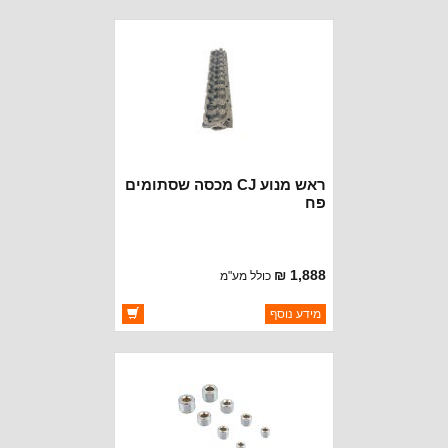
ראש מנוע CJ מכסה שסתומים
פח
1,888 ₪
כולל מע"מ
ברקוד: 3224490
מידע נוסף
יצרן:
MOPAR CHRYSLER
זמינות:
זמין במלאי