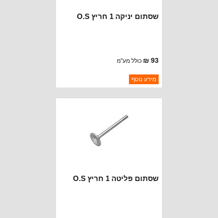
שסתום יניקה 1 חריץ O.S
93 ₪
כולל מע"מ
ברקוד: 32605-O/S
מידע נוסף
יצרן:
MOPAR CHRYSLER
זמינות:
נא להתקשר לודא תאריך
חסר במלאי
הגעה
שסתום פליטה 1 חריץ O.S