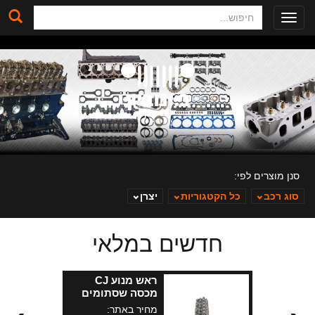
חיפוש
Toggle
navigation
סנן מוצרים לפי:
סוג רכב
כל הקטגוריות
יצרן
חדשים במלאי
ב. ינוביץ
ראש מנוע CJ
מכסה שסתומים
פח
מחיר באתר: