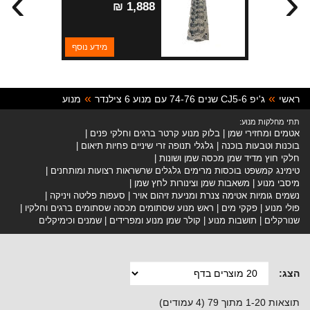
›
‹
1,888 ₪
מידע נוסף
ראשי
ג'יפ CJ5-6 שנים 74-76 עם מנוע 6 צילנדר
מנוע
תתי מחלקות מנוע:
אטמים ומחזירי שמן
בלוק מנוע קרטר ברגים וחלקי פנים
בוכנות וטבעות בוכנה
גלגלי תנופה זרי שיניים פחיות תיאום
חלקי חוץ מדיד שמן מכסה שמן ושונות
טימינג קמשפט בוכסות מרימים גלגלים שרשראות רצועות ומותחנים
מיסבי מנוע
משאבות שמן וצינורות לחץ שמן
נשמים גומיות אטימה צנרת ומניעת זיהום אויר
סעפות פליטה ויניקה
פולי מנוע
פקקי מים
ראש מנוע שסתומים מכסה שסתומים ברגים וחלקיו
שנורקלים
תושבות מנוע
קולר שמן מנוע ומפרידים
שמנים וכימיקלים
הצג:
תוצאות 1-20 מתוך 79 (4 עמודים)