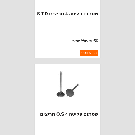
שסתום פליטה 4 חריצים S.T.D
56 ₪
כולל מע"מ
ברקוד: 4597-STD
מידע נוסף
יצרן:
CROWN AUTOMOTIVE
זמינות:
נא להתקשר לודא תאריך
חסר במלאי
הגעה
שסתום פליטה O.S 4 חריצים