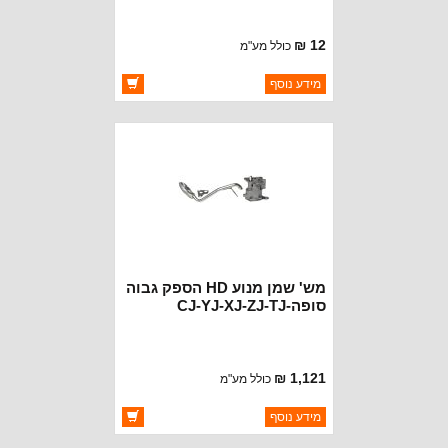
12 ₪
כולל מע"מ
ברקוד: J3242664
מידע נוסף
יצרן:
CROWN AUTOMOTIVE
זמינות:
זמין במלאי
מש' שמן מנוע HD הספק גבוה
סופה-CJ-YJ-XJ-ZJ-TJ
1,121 ₪
כולל מע"מ
ברקוד: 601-2006
מידע נוסף
יצרן:
PERFECT CIRCLE ENGINE
PARTS
זמינות: