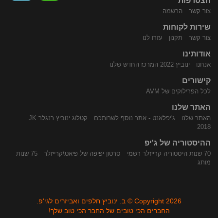
הצטרפות
צור קשר
הרשמה
שירות לקוחות
התקשר
נווט
צור קשר
תקנון
עזרו לנו
אודותינו
אנחנו
ינוביץ 2022 המרכז החדש שלנו
קישורים
לכל הפרילוקים של AVM
האתר שלנו
האתר שלנו
ג'יפלאנט - אתר נוסף לשרותכם
קטלוג ינוביץ רנגלר JK
אלינו
באמצעות
2018
ההיסטוריה של ג'יפ
70 שנות היסטוריה-קרייזלר רשמי
סרטון יפיפה של פיאט\קרייזלר
75 שנות
מותג
Copyright 2026 © ב. ינוביץ חלפים ואביזרים לגי'פ.
החברים הכי טובים של החבר הכי טוב שלך!