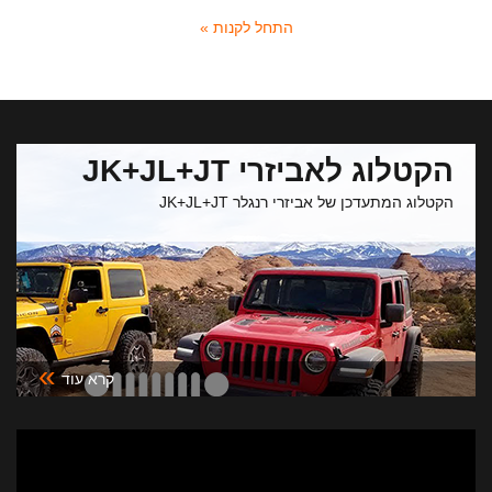
התחל לקנות »
הקטלוג לאביזרי JK+JL+JT
הקטלוג המתעדכן של אביזרי רנגלר JK+JL+JT
»
קרא עוד