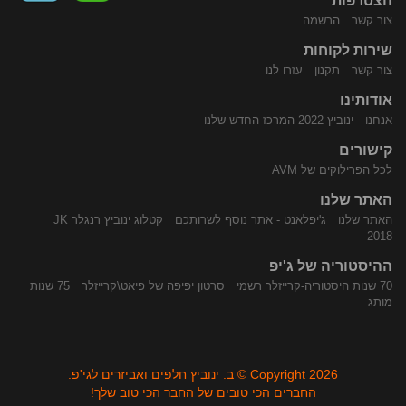
הצטרפות
צור קשר
הרשמה
שירות לקוחות
התקשר
נווט
צור קשר
תקנון
עזרו לנו
אודותינו
אנחנו
ינוביץ 2022 המרכז החדש שלנו
קישורים
לכל הפרילוקים של AVM
האתר שלנו
האתר שלנו
ג'יפלאנט - אתר נוסף לשרותכם
קטלוג ינוביץ רנגלר JK
אלינו
באמצעות
2018
ההיסטוריה של ג'יפ
70 שנות היסטוריה-קרייזלר רשמי
סרטון יפיפה של פיאט\קרייזלר
75 שנות
מותג
Copyright 2026 © ב. ינוביץ חלפים ואביזרים לגי'פ.
החברים הכי טובים של החבר הכי טוב שלך!