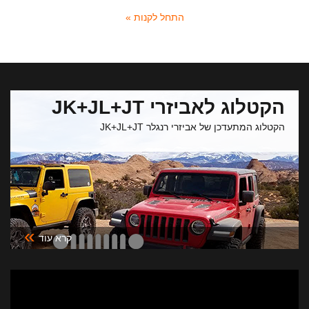
התחל לקנות »
הקטלוג לאביזרי JK+JL+JT
הקטלוג המתעדכן של אביזרי רנגלר JK+JL+JT
»
קרא עוד