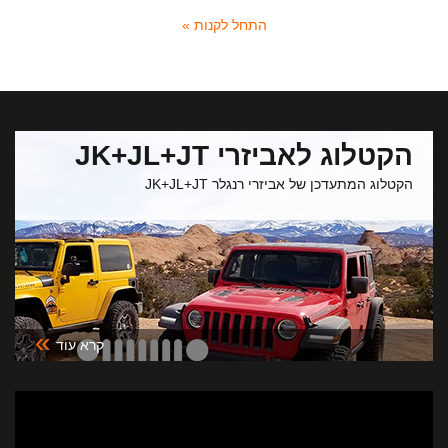
התחל לקנות »
הקטלוג לאביזרי JK+JL+JT
הקטלוג המתעדכן של אביזרי רנגלר JK+JL+JT
»
קרא עוד