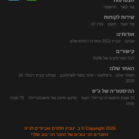
הצטרפות
צור קשר
הרשמה
שירות לקוחות
התקשר
נווט
צור קשר
תקנון
עזרו לנו
אודותינו
אנחנו
ינוביץ 2022 המרכז החדש שלנו
קישורים
לכל הפרילוקים של AVM
האתר שלנו
האתר שלנו
ג'יפלאנט - אתר נוסף לשרותכם
קטלוג ינוביץ רנגלר JK
אלינו
באמצעות
2018
ההיסטוריה של ג'יפ
70 שנות היסטוריה-קרייזלר רשמי
סרטון יפיפה של פיאט\קרייזלר
75 שנות
מותג
Copyright 2026 © ב. ינוביץ חלפים ואביזרים לגי'פ.
החברים הכי טובים של החבר הכי טוב שלך!