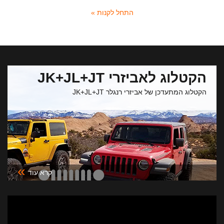
התחל לקנות »
הקטלוג לאביזרי JK+JL+JT
הקטלוג המתעדכן של אביזרי רנגלר JK+JL+JT
»
קרא עוד