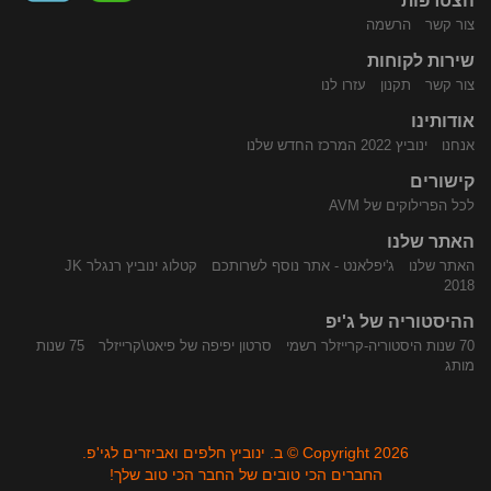
הצטרפות
צור קשר
הרשמה
שירות לקוחות
התקשר
נווט
צור קשר
תקנון
עזרו לנו
אודותינו
אנחנו
ינוביץ 2022 המרכז החדש שלנו
קישורים
לכל הפרילוקים של AVM
האתר שלנו
האתר שלנו
ג'יפלאנט - אתר נוסף לשרותכם
קטלוג ינוביץ רנגלר JK
אלינו
באמצעות
2018
ההיסטוריה של ג'יפ
70 שנות היסטוריה-קרייזלר רשמי
סרטון יפיפה של פיאט\קרייזלר
75 שנות
מותג
Copyright 2026 © ב. ינוביץ חלפים ואביזרים לגי'פ.
החברים הכי טובים של החבר הכי טוב שלך!