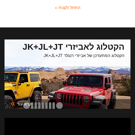
התחל לקנות »
הקטלוג לאביזרי JK+JL+JT
הקטלוג המתעדכן של אביזרי רנגלר JK+JL+JT
»
קרא עוד