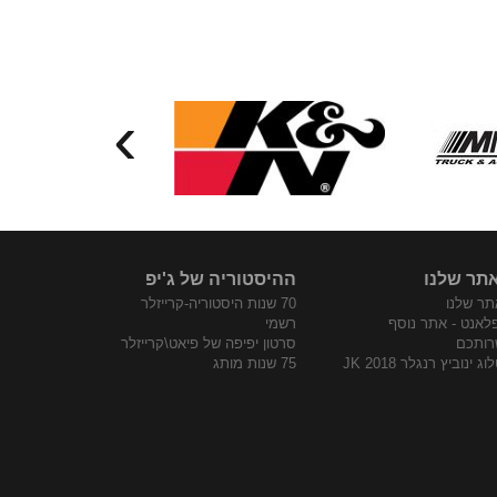
›
תר שלנו
ההיסטוריה של ג'יפ
ר שלנו
70 שנות היסטוריה-קרייזלר
פלאנט - אתר נוסף
רשמי
רותכם
סרטון יפיפה של פיאט\קרייזלר
ג ינוביץ רנגלר JK 2018
75 שנות מותג