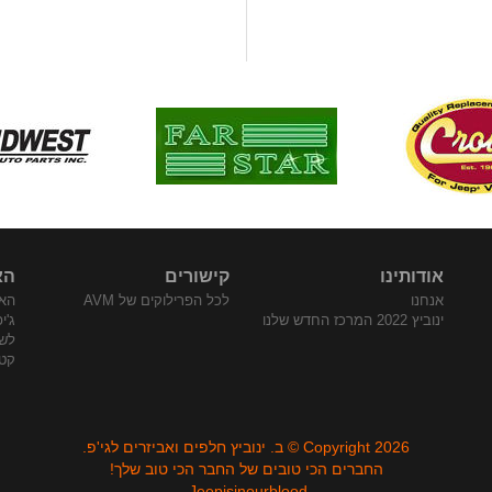
אודותינו
קישורים
הא
אנחנו
לכל הפרילוקים של AVM
האת
ינוביץ 2022 המרכז החדש שלנו
ג'י
לש
קטלו
Copyright 2026 © ב. ינוביץ חלפים ואביזרים לגי'פ.
החברים הכי טובים של החבר הכי טוב שלך!
Jeepisinourblood