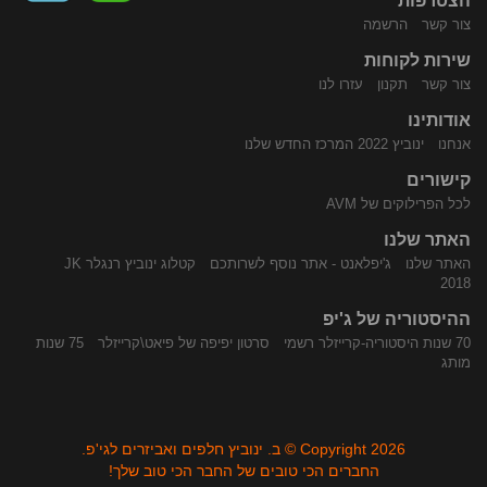
הצטרפות
צור קשר
הרשמה
שירות לקוחות
התקשר
נווט
צור קשר
תקנון
עזרו לנו
אודותינו
אנחנו
ינוביץ 2022 המרכז החדש שלנו
קישורים
לכל הפרילוקים של AVM
האתר שלנו
האתר שלנו
ג'יפלאנט - אתר נוסף לשרותכם
קטלוג ינוביץ רנגלר JK
אלינו
באמצעות
2018
ההיסטוריה של ג'יפ
70 שנות היסטוריה-קרייזלר רשמי
סרטון יפיפה של פיאט\קרייזלר
75 שנות
מותג
Copyright 2026 © ב. ינוביץ חלפים ואביזרים לגי'פ.
החברים הכי טובים של החבר הכי טוב שלך!