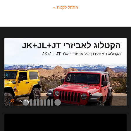
התחל לקנות »
הקטלוג לאביזרי JK+JL+JT
הקטלוג המתעדכן של אביזרי רנגלר JK+JL+JT
»
קרא עוד