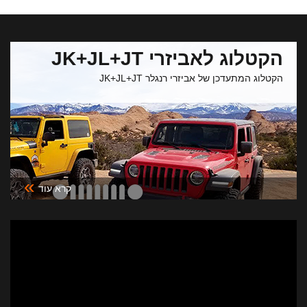
הקטלוג לאביזרי JK+JL+JT
הקטלוג המתעדכן של אביזרי רנגלר JK+JL+JT
»
קרא עוד