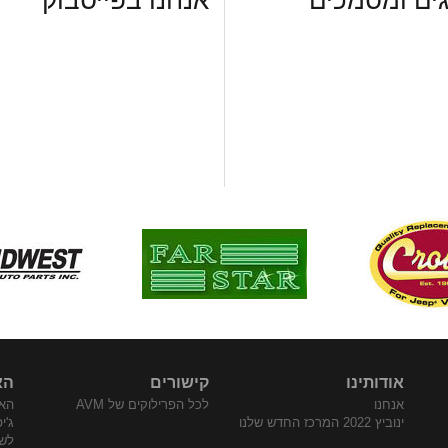
ים ומסמכים
אנחנו בפייסבוק
אודותינו
קישורים
הא
אנחנו
לכל הפרילוקים של AVM
האת
ינוביץ 2022 המרכז החדש שלנו
ג'י
לש