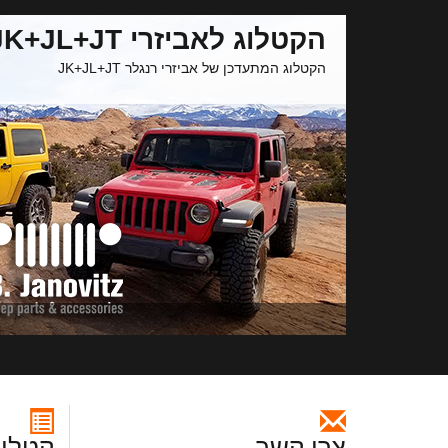
הקטלוג לאביזרי JK+JL+JT
הקטלוג המתעדכן של אביזרי רנגלר JK+JL+JT