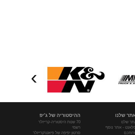
›
תר שלנו
ההיסטוריה של ג'יפ
ר שלנו
70 שנות היסטוריה-קרייזלר
פלאנט - אתר נוסף
רשמי
רותכם
סרטון יפיפה של פיאט\קרייזלר