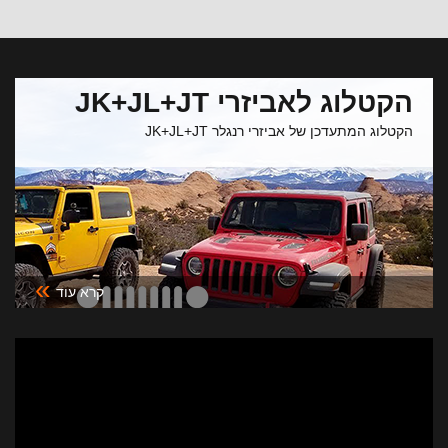
הקטלוג לאביזרי JK+JL+JT
הקטלוג המתעדכן של אביזרי רנגלר JK+JL+JT
»
קרא עוד