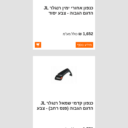
כנפון אחורי ימין רנגלר JL
הדגם הגבוה - צבע יסוד
1,652 ₪
כולל מע"מ
ברקוד: 6CE86TZZAF-PRIMER
מידע נוסף
יצרן:
OAKMAN OFFROAD
זמינות:
זמין במלאי
כנפון קדמי שמאל רנגלר JL
הדגם הגבוה (פנס רחב) - צבע
יסוד