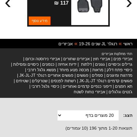
›
‹
117 ₪
מידע נוסף
ראשי
רנגלר JL שנים 19-26
אביזרים
תתי מחלקות אביזרים:
אביזרי פנים
אביזרי חוץ
אביזרים שחורים
אביזרי נירוסטה וכרום
גרילים וכיסויים
גגונים
דלתות
ידיות אחיזה
כנפונים
כיסויים ומסילות
כיסויי פתח דלק
מראות
מכסה מנוע מיוחד
מנשא גלגל רזרבי
מדרגות ומיגונים
סמלים
פגושים
פגושים אחוריים רנגלר JK-JL-JT
פגושים קדמיים רנגלר JK-JL-JT
רשתות לפנסים
שנורקלים
שטיחים
תא חפצים
דיפוני כנפיים קדמיים ואחוריים
כיסויי גלגל רזרבי
ג'נטים וגלגלים
אביזרי נוחות לשטח
הצג:
תוצאות 1-20 מתוך 196 (10 עמודים)