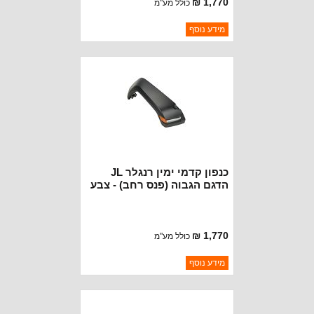
1,770 ₪
כולל מע"מ
ברקוד: 6CE83TZZAH-PRIMER
מידע נוסף
יצרן:
OAKMAN OFFROAD
זמינות:
נא להתקשר לודא תאריך
חסר במלאי
הגעה
כנפון קדמי ימין רנגלר JL
הדגם הגבוה (פנס רחב) - צבע
יסוד
1,770 ₪
כולל מע"מ
ברקוד: 6CE82TZZAH-PRIMER
מידע נוסף
יצרן:
OAKMAN OFFROAD
זמינות:
נא להתקשר לודא תאריך
חסר במלאי
הגעה