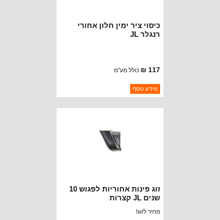
כיסוי ציר ימין חלון אחורי
רנגלר JL
117 ₪
כולל מע"מ
ברקוד: 68413488AA
מידע נוסף
יצרן:
OAKMAN OFFROAD
זמינות:
נא להתקשר לודא תאריך
חסר במלאי
הגעה
זוג פינות אחוריות לפגוש 10
שנים JL קצרות
מחיר לזוג!