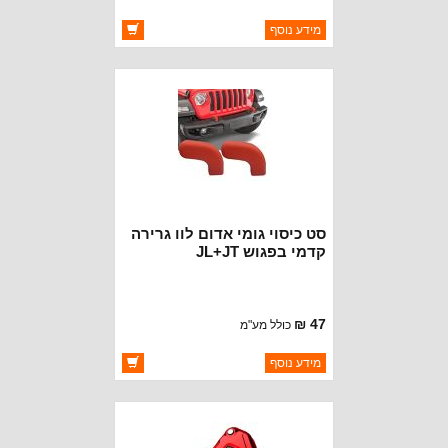
ברקוד: 5472617
מידע נוסף
יצרן:
BESTOP
זמינות:
זמין במלאי
סט כיסוי גומי אדום לוו גרירה
קדמי בפגוש JL+JT
47 ₪
כולל מע"מ
ברקוד: BJ7308
מידע נוסף
יצרן:
OAKMAN OFFROAD
זמינות:
זמין במלאי