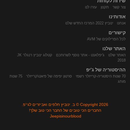
שירות לקוחות
התקשר
נווט
צור קשר
תקנון
עזרו לנו
אודותינו
אנחנו
ינוביץ 2022 המרכז החדש שלנו
קישורים
לכל הפרילוקים של AVM
האתר שלנו
האתר שלנו
ג'יפלאנט - אתר נוסף לשרותכם
קטלוג ינוביץ רנגלר JK
אלינו
באמצעות
2018
ההיסטוריה של ג'יפ
70 שנות היסטוריה-קרייזלר רשמי
סרטון יפיפה של פיאט\קרייזלר
75 שנות
מותג
Copyright 2026 © ב. ינוביץ חלפים ואביזרים לגי'פ.
החברים הכי טובים של החבר הכי טוב שלך!
Jeepisinourblood
Waze