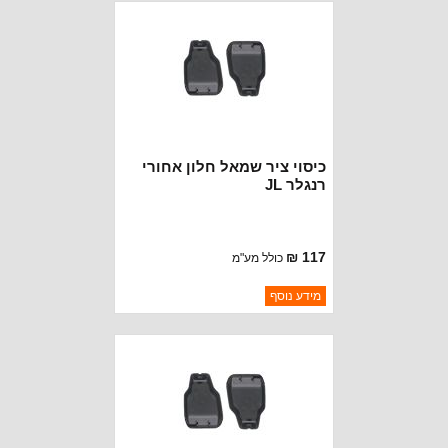
כיסוי ציר שמאל חלון אחורי
רנגלר JL
117 ₪
כולל מע"מ
ברקוד: 68413489AA
מידע נוסף
יצרן:
OAKMAN OFFROAD
זמינות:
נא להתקשר לודא תאריך
חסר במלאי
הגעה