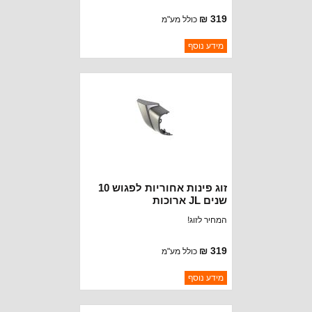
319 ₪
כולל מע"מ
ברקוד: BJ6206-ECS
מידע נוסף
יצרן:
OAKMAN OFFROAD
זמינות:
נא להתקשר לודא תאריך
חסר במלאי
הגעה
זוג פינות אחוריות לפגוש 10
שנים JL ארוכות
המחיר לזוג!
319 ₪
כולל מע"מ
ברקוד: BJ6206-EC
מידע נוסף
יצרן:
OAKMAN OFFROAD
זמינות:
נא להתקשר לודא תאריך
חסר במלאי
הגעה