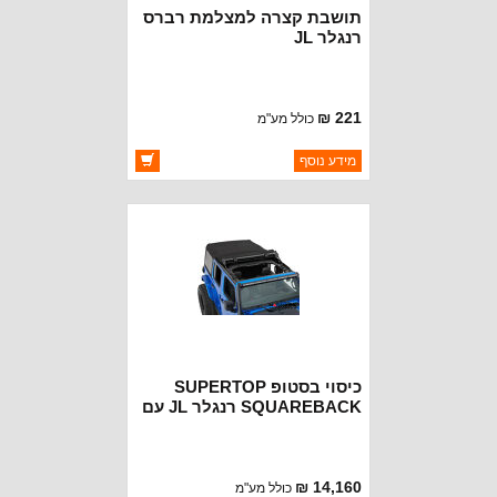
תושבת קצרה למצלמת רברס
רנגלר JL
221 ₪
כולל מע"מ
ברקוד: 68301879AD
מידע נוסף
יצרן:
MOPAR CHRYSLER
זמינות:
זמין במלאי
כיסוי בסטופ SUPERTOP
SQUAREBACK רנגלר JL עם
4 דלתות BLACK TWILL
14,160 ₪
כולל מע"מ