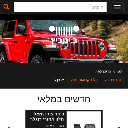
חיפוש
Toggle
navigation
סנן מוצרים לפי:
סוג רכב
כל הקטגוריות
יצרן
חדשים במלאי
ב. ינוביץ
כיסוי ציר שמאל
חלון אחורי רנגלר
JL
מחיר באתר: