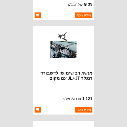
39 ₪
כולל מע"מ
ברקוד: BJ3458-B
מידע נוסף
יצרן:
OAKMAN OFFROAD
זמינות:
זמין במלאי
מנשא רב שימושי לדשבורד
רנגלר JL+JT עם מקום
למכשיר קשר, פלאפון
ומצלמה
1,121 ₪
כולל מע"מ
ברקוד: BJ7138
מידע נוסף
יצרן:
OAKMAN OFFROAD
זמינות:
זמין במלאי