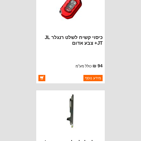
כיסוי קשיח לשלט רנגלר JL
+JT צבע אדום
94 ₪
כולל מע"מ
ברקוד: BJ7405
מידע נוסף
יצרן:
OAKMAN OFFROAD
זמינות:
זמין במלאי