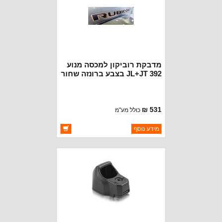
מדבקת רוביקון למכסה מנוע
JL+JT 392 בצבע ברונזה שחור
531 ₪
כולל מע"מ
ברקוד: 6BM45WUPAB
מידע נוסף
יצרן:
MOPAR CHRYSLER
זמינות:
זמין במלאי