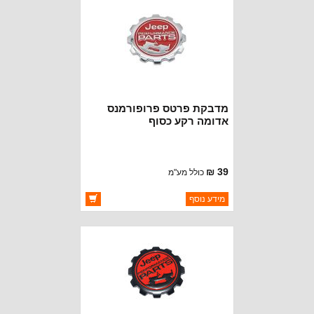
מדבקת פרטס פרופורמנס
אדומה רקע כסוף
39 ₪
כולל מע"מ
ברקוד: BJ3458-RS
מידע נוסף
יצרן:
OAKMAN OFFROAD
זמינות:
זמין במלאי