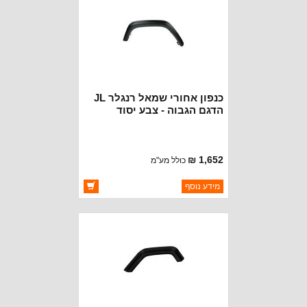
כנפון אחורי שמאל רנגלר JL
הדגם הגבוה - צבע יסוד
1,652 ₪
כולל מע"מ
ברקוד: 6CE87TZZAF-PRIMER
מידע נוסף
יצרן:
OAKMAN OFFROAD
זמינות:
זמין במלאי