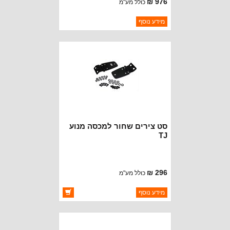
976 ₪
כולל מע"מ
ברקוד: DF200TJ
מידע נוסף
יצרן:
ROUGH TRAIL
זמינות:
נא להתקשר לודא תאריך
חסר במלאי
הגעה
סט צירים שחור למכסה מנוע
TJ
296 ₪
כולל מע"מ
ברקוד: RT26045
מידע נוסף
יצרן:
ROUGH TRAIL
זמינות:
זמין במלאי