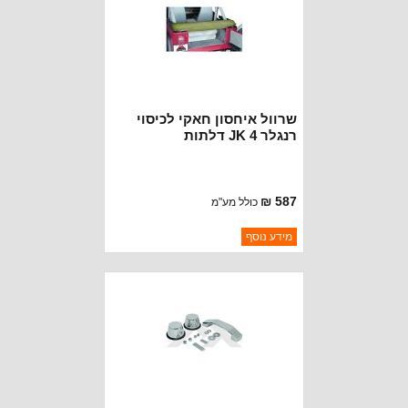
שרוול איחסון חאקי לכיסוי
רנגלר JK 4 דלתות
587 ₪
כולל מע"מ
ברקוד: SB30036
מידע נוסף
יצרן:
ROUGH TRAIL
זמינות:
נא להתקשר לודא תאריך
חסר במלאי
הגעה