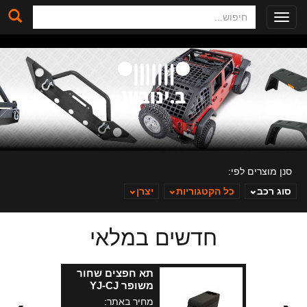
חיפוש
Toggle
navigation
סנן מוצרים לפי:
סוג רכב
כל הקטגוריות
יצרן
חדשים במלאי
ב. ינוביץ
תא חפצים שחור
משופר YJ-CJ
וסופה
מחיר באתר: