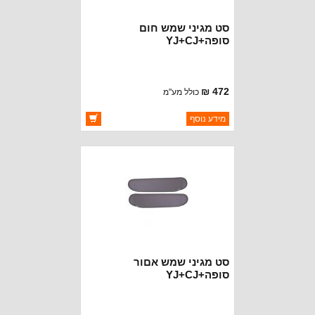
סט מגיני שמש חום
סופה+YJ+CJ
472 ₪
כולל מע"מ
ברקוד: RT54003
מידע נוסף
יצרן:
ROUGH TRAIL
זמינות:
זמין במלאי
סט מגיני שמש אםור
סופה+YJ+CJ