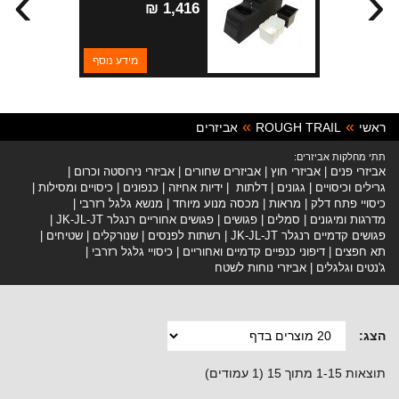
›
‹
1,416 ₪
מידע נוסף
ראשי
ROUGH TRAIL
אביזרים
תתי מחלקות אביזרים:
אביזרי פנים
אביזרי חוץ
אביזרים שחורים
אביזרי נירוסטה וכרום
גרילים וכיסויים
גגונים
דלתות
ידיות אחיזה
כנפונים
כיסויים ומסילות
כיסויי פתח דלק
מראות
מכסה מנוע מיוחד
מנשא גלגל רזרבי
מדרגות ומיגונים
סמלים
פגושים
פגושים אחוריים רנגלר JK-JL-JT
פגושים קדמיים רנגלר JK-JL-JT
רשתות לפנסים
שנורקלים
שטיחים
תא חפצים
דיפוני כנפיים קדמיים ואחוריים
כיסויי גלגל רזרבי
ג'נטים וגלגלים
אביזרי נוחות לשטח
הצג:
תוצאות 1-15 מתוך 15 (1 עמודים)