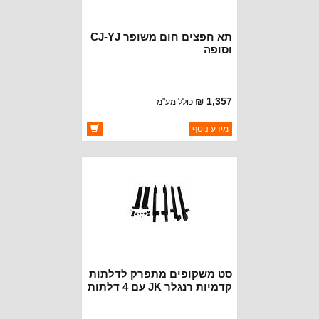
תא חפצים חום משופר CJ-YJ
וסופה
1,357 ₪
כולל מע"מ
ברקוד: RT27010
מידע נוסף
יצרן:
ROUGH TRAIL
זמינות:
זמין במלאי
סט משקופים מתפרק לדלתות
קדמיות רנגלר JK עם 4 דלתות