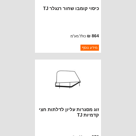
כיסוי קומבו שחור רנגלר TJ
864 ₪
כולל מע"מ
ברקוד: CB20015
מידע נוסף
יצרן:
ROUGH TRAIL
זמינות:
נא להתקשר לודא תאריך
חסר במלאי
הגעה
זוג מסגרות עליון לדלתות חצי
קדמיות TJ