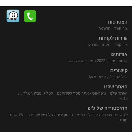
הצטרפות
צור קשר
הרשמה
שירות לקוחות
התקשר
נווט
צור קשר
תקנון
עזרו לנו
אודותינו
אנחנו
ינוביץ 2022 המרכז החדש שלנו
קישורים
לכל הפרילוקים של AVM
האתר שלנו
האתר שלנו
ג'יפלאנט - אתר נוסף לשרותכם
קטלוג ינוביץ רנגלר JK
אלינו
באמצעות
2018
ההיסטוריה של ג'יפ
70 שנות היסטוריה-קרייזלר רשמי
סרטון יפיפה של פיאט\קרייזלר
75 שנות
מותג