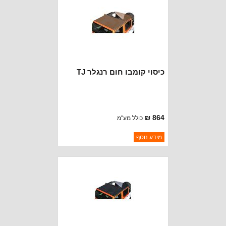
כיסוי קומבו חום רנגלר TJ
864 ₪
כולל מע"מ
ברקוד: CB20037
מידע נוסף
יצרן:
ROUGH TRAIL
זמינות:
נא להתקשר לודא תאריך
חסר במלאי
הגעה