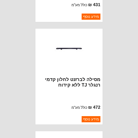
431 ₪
כולל מע"מ
ברקוד: RT54002
מידע נוסף
יצרן:
ROUGH TRAIL
זמינות:
נא להתקשר לודא תאריך
חסר במלאי
הגעה
מסילה לברזנט לחלון קדמי
רנגלר TJ ללא קידוח
472 ₪
כולל מע"מ
ברקוד: RT26066
מידע נוסף
יצרן:
ROUGH TRAIL
זמינות:
נא להתקשר לודא תאריך
חסר במלאי
הגעה