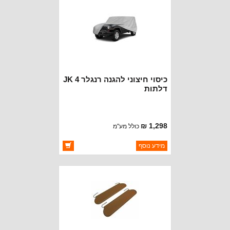
כיסוי חיצוני להגנה רנגלר JK 4
דלתות
1,298 ₪
כולל מע"מ
ברקוד: BJ3448
מידע נוסף
יצרן:
ROUGH TRAIL
זמינות:
זמין במלאי