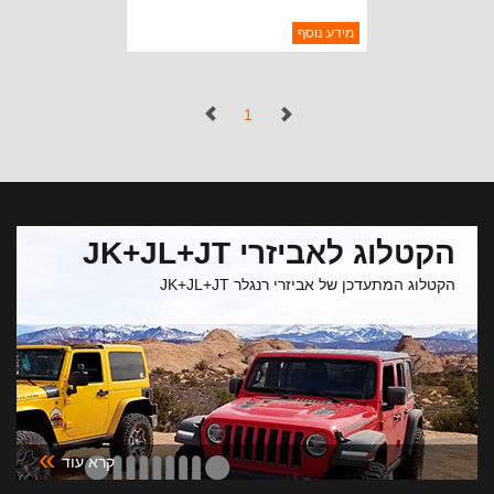
ברקוד: BT40035
מידע נוסף
יצרן:
ROUGH TRAIL
זמינות:
נא להתקשר לודא תאריך
חסר במלאי
הגעה
(נוכחי)
1
הקטלוג לאביזרי JK+JL+JT
הקטלוג המתעדכן של אביזרי רנגלר JK+JL+JT
»
קרא עוד