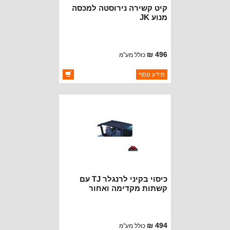
קיט קשירה נירוסטה למכסה
מנוע JK
496 ₪
כולל מע"מ
ברקוד: BJ3447
מידע נוסף
יצרן:
ROUGH TRAIL
זמינות:
זמין במלאי
כיסוי בקיני לרנגלר TJ עם
קשתות מקדימה ואחור
494 ₪
כולל מע"מ