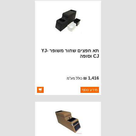
תא חפצים שחור משופר YJ-
CJ וסופה
1,416 ₪
כולל מע"מ
ברקוד: RT27009
מידע נוסף
יצרן:
ROUGH TRAIL
זמינות:
זמין במלאי