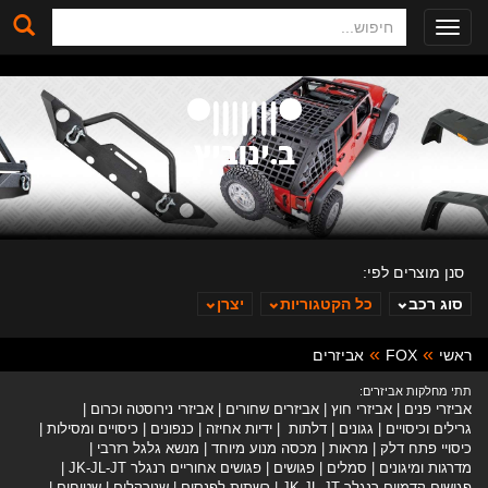
חיפוש
Toggle
navigation
סנן מוצרים לפי:
סוג רכב
כל הקטגוריות
יצרן
ראשי
FOX
אביזרים
ב. ינוביץ
תתי מחלקות אביזרים:
אביזרי פנים
אביזרי חוץ
אביזרים שחורים
אביזרי נירוסטה וכרום
גרילים וכיסויים
גגונים
דלתות
ידיות אחיזה
כנפונים
כיסויים ומסילות
כיסויי פתח דלק
מראות
מכסה מנוע מיוחד
מנשא גלגל רזרבי
מדרגות ומיגונים
סמלים
פגושים
פגושים אחוריים רנגלר JK-JL-JT
פגושים קדמיים רנגלר JK-JL-JT
רשתות לפנסים
שנורקלים
שטיחים