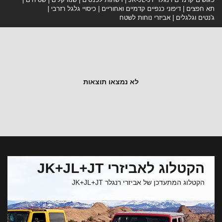
תא חפצים
דיפוני כנפיים קדמיים ואחוריים
כיסויי גלגל רזרבי
ג'נטים וגלגלים
אביזרי נוחות לשטח
לא נמצאו תוצאות
הקטלוג לאביזרי JK+JL+JT
הקטלוג המתעדכן של אביזרי רנגלר JK+JL+JT