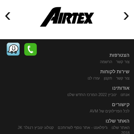
›
‹
הצטרפות
צור קשר
הרשמה
שירות לקוחות
התקשר
נווט
צור קשר
תקנון
עזרו לנו
אודותינו
אנחנו
ינוביץ 2022 המרכז החדש שלנו
קישורים
לכל הפרילוקים של AVM
האתר שלנו
האתר שלנו
ג'יפלאנט - אתר נוסף לשרותכם
קטלוג ינוביץ רנגלר JK
אלינו
באמצעות
2018