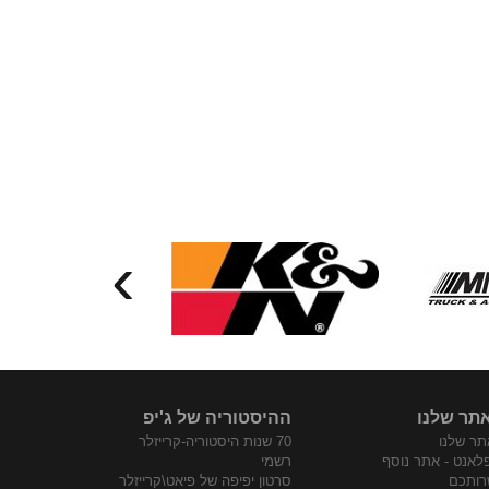
›
תר שלנו
ההיסטוריה של ג'יפ
ר שלנו
70 שנות היסטוריה-קרייזלר
פלאנט - אתר נוסף
רשמי
רותכם
סרטון יפיפה של פיאט\קרייזלר