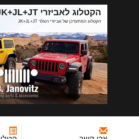
הקטלוג לאביזרי JK+JL+JT
הקטלוג המתעדכן של אביזרי רנגלר JK+JL+JT