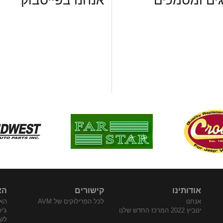
ים ומסמכים
אנחנו בפייסבוק
אודותינו
קישורים
הא
אנחנו
לכל הפרילוקים של AVM
האת
ינוביץ 2022 המרכז החדש שלנו
ג'י
לש