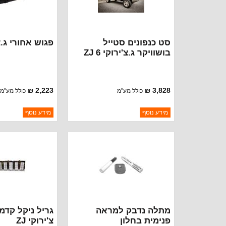
סט כנפונים סטייל
פגוש אחורי ג.צ'י
בושוויקר ג.צ'ירוקי ZJ 6
חלקים
2,223 ₪
3,828 ₪
כולל מע"מ
כולל מע"מ
ברקוד: 11635.10
ברקוד: 4798892
מידע נוסף
מידע נוסף
יצרן:
RUGGED RIDGE
יצרן:
 AUTOMOTIVE
זמינות:
זמינות:
נא להתקשר לודא
נא
חסר במלאי
חסר במלאי
תאריך הגעה
תאריך הגעה
מתלה נדבק למראה
גריל ניקל קדמי
פנימית בחלון
צ'ירוקי ZJ