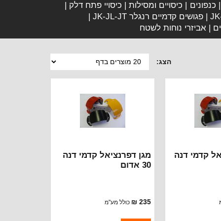
כנפונים
כיסויים ומסילות
כיסויי פתח דלק
פגושים קדמיים רנגלר JK-JL-JT
ים
אביזרי נוחות לשטח
הצג:
אל קדמי דנה
מגן דפרנציאל קדמי דנה
30 אדום
235 ₪
כולל מע"מ
ברקוד: PD-30RED