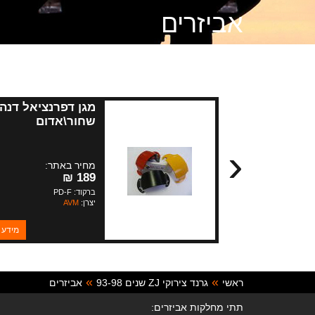
אביזרים
שחור\אדום
‹
מחיר באתר:
189 ₪
ברקוד: PD-F
יצרן:
AVM
מידע 
ראשי
גרנד צירוקי ZJ שנים 93-98
אביזרים
תתי מחלקות אביזרים: