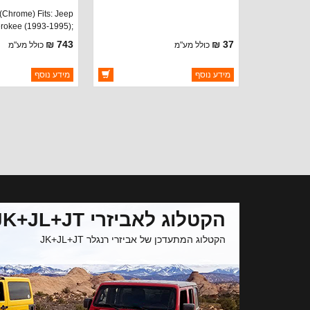
 (Chrome) Fits: Jeep
rokee (1993-1995);
Chrome.
743 ₪
37 ₪
כולל מע"מ
כולל מע"מ
ברקוד: 3657374
ברקוד: 55054890
מידע נוסף
מידע נוסף
יצרן:
CROWN AUTOMOTIVE
יצרן:
 AUTOMOTIVE
זמינות:
זמינות:
נא
זמין במלאי
חסר במלאי
תאריך הגעה
הקטלוג לאביזרי JK+JL+JT
הקטלוג המתעדכן של אביזרי רנגלר JK+JL+JT