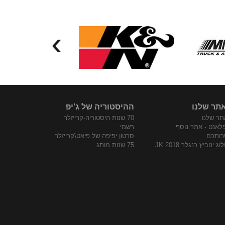
›
תר שלנו
ההיסטוריה של ג'יפ
ר שלנו
70 שנות היסטוריה-קרייזלר
פלאנט - אתר נוסף
רשמי
רותכם
סרטון יפיפה של פיאט\קרייזלר
ג ינוביץ רנגלר JK 2018
75 שנות מותג