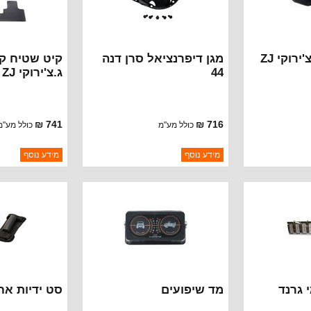
רוקי ZJ
מגן דיפרנציאל סרן דנה
קיט שטיח קי
44
ג.צ'ירוקי ZJ
741 ₪
716 ₪
כולל מע"מ
כולל מע"מ
ברקוד: BJ3810
ברקוד: 82204346
מידע נוסף
מידע נוסף
CROWN
יצרן:
RUGGED RIDGE
יצרן:
 CHRYSLER
זמינות:
זמינות:
 להתקשר לודא
נא להתקשר לודא
חסר במלאי
חסר במלאי
תאריך הגעה
תאריך הגעה
 גרנד
מד שיפועים
סט ידיות אח