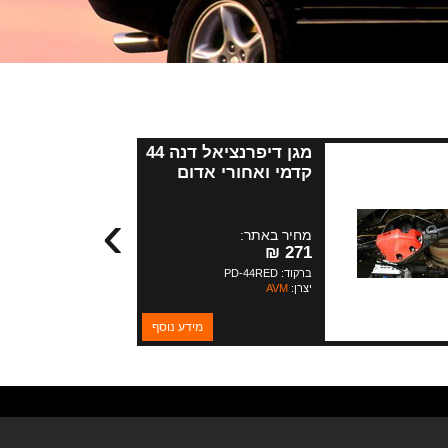
מגן דיפרנציאל דנה 44
קדמי ואחורי אדום
›
מחיר באתר:
271 ₪
ברקוד: PD-44RED
יצרן:
AVM
מידע נוסף