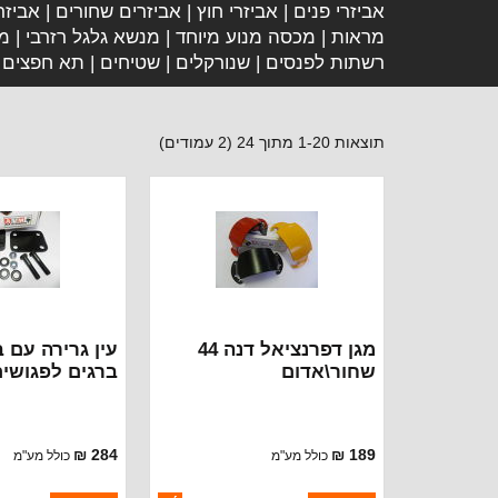
אביזרי פנים
אביזרי חוץ
אביזרים שחורים
אביזר
מראות
מכסה מנוע מיוחד
מנשא גלגל רזרבי
מד
רשתות לפנסים
שנורקלים
שטיחים
תא חפצים
תוצאות 1-20 מתוך 24 (2 עמודים)
מגן דפרנציאל דנה 44
שחור\אדום
ברגים לפגושים
ואחורי
284 ₪
189 ₪
כולל מע"מ
כולל מע"מ
ברקוד: PD-F
ברקוד: PA-01