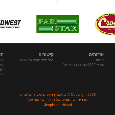
אודותינו
קישורים
הא
אנחנו
לכל הפרילוקים של AVM
האת
ינוביץ 2022 המרכז החדש שלנו
ג'י
לש
קטלו
Copyright 2026 © ב. ינוביץ חלפים ואביזרים לגי'פ.
החברים הכי טובים של החבר הכי טוב שלך!
Jeepisinourblood