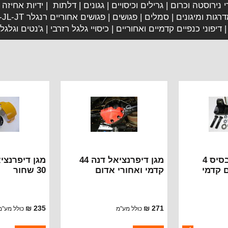
י נירוסטה וכרום
גרילים וכיסויים
גגונים
דלתות
ידיות אחיזה
רגות ומיגונים
סמלים
פגושים
פגושים אחוריים רנגלר JK-JL-JT
דיפוני כנפיים קדמיים ואחוריים
כיסויי גלגל רזרבי
ג'נטים וגלגל
עין גרירה עם בסיס 4
מגן דיפרנציאל דנה 44
מגן דיפרנצי
 קדמי
קדמי ואחורי אדום
30 שחור
235 ₪
271 ₪
כולל מע"מ
כולל מע"מ
ברקוד: PD-44RED
ברקוד: PD-30BLACK