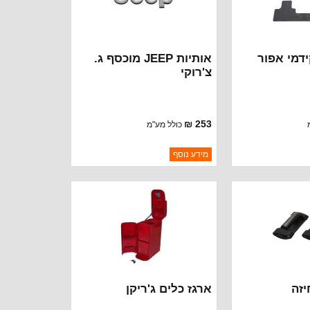
דמי אפור
אותיות JEEP מוכסף ג.
צ'רוקי
253 ₪
כולל מע"מ
ברקוד: 5EM87SA1
מידע נוסף
MOPAR
יצרן:
MOPAR CHRYSLER
זמינות:
נא להתקשר לודא
נא להתקשר לודא
חסר במלאי
תאריך הגעה
יזה
ארגז כלים ג'ריקן