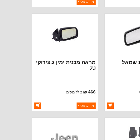
מידע נוסף
יצרן:
AVM
זמינות:
נא להתקשר לודא
נא להתקשר לודא
חסר במלאי
תאריך הגעה
 שמאל
מראה מכנית ימין ג.צירוקי
ZJ
466 ₪
כולל מע"מ
ברקוד: 4883018
מידע נוסף
CROWN A
יצרן:
CROWN AUTOMOTIVE
זמינות:
אי
זמין במלאי