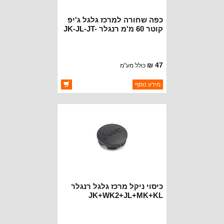
כפה שחורה למרכז גלגל ג'יפ
קוטר 60 מ'מ רנגלר JK-JL-JT-
WK2- קומפאס וצירוקי KL
47 ₪
כולל מע"מ
ברקוד: BJ0000
מידע נוסף
יצרן:
OAKMAN OFFROAD
זמינות:
זמין במלאי
כיסוי ניקל מרכז גלגל רנגלר
JK+WK2+JL+MK+KL