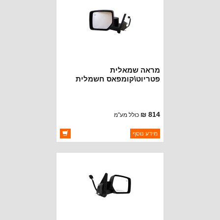
מראה שמאלית
פטריוט\קומפאס חשמלית
מתקפלת עם הפשרה
814 ₪
כולל מע"מ
ברקוד: 5155463AG
מידע נוסף
יצרן:
CROWN AUTOMOTIVE
זמינות:
זמין במלאי