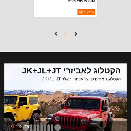
803 ₪
כולל מע"מ
ברקוד: 11349.58
מידע נוסף
יצרן:
RUGGED RIDGE
זמינות:
נא להתקשר לודא תאריך
חסר במלאי
הגעה
(נוכחי)
1
הקטלוג לאביזרי JK+JL+JT
הקטלוג המתעדכן של אביזרי רנגלר JK+JL+JT
»
קרא עוד