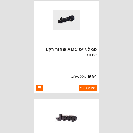
סמל ג'יפ AMC שחור רקע
שחור
94 ₪
כולל מע"מ
ברקוד: 5451627-B
מידע נוסף
יצרן:
OAKMAN OFFROAD
זמינות:
זמין במלאי