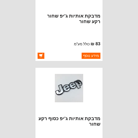
מדבקת אותיות ג'יפ שחור
רקע שחור
83 ₪
כולל מע"מ
ברקוד: BJ3443-BB
מידע נוסף
יצרן:
OAKMAN OFFROAD
זמינות:
זמין במלאי
מדבקת אותיות ג'יפ כסוף רקע
שחור