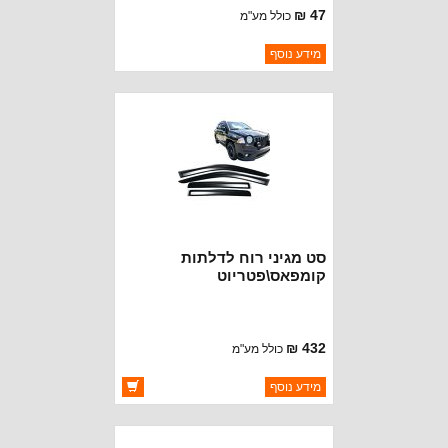
47 ₪
כולל מע"מ
ברקוד: 1LB77RXFAC
מידע נוסף
יצרן:
OAKMAN OFFROAD
זמינות:
נא להתקשר לודא תאריך
חסר במלאי
הגעה
סט מגיני רוח לדלתות
קומפאס\פטריוט
432 ₪
כולל מע"מ
ברקוד: BJ3457
מידע נוסף
יצרן:
OAKMAN OFFROAD
זמינות:
זמין במלאי