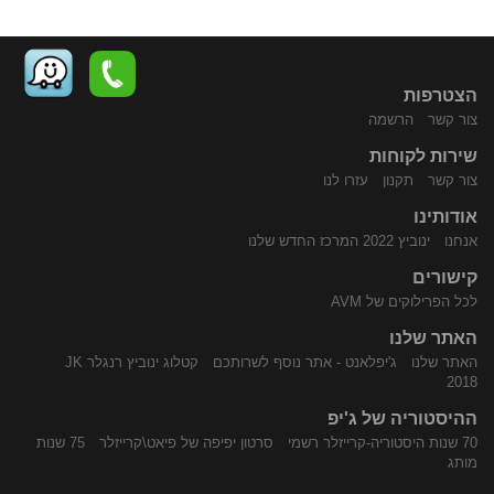
הצטרפות
צור קשר
הרשמה
שירות לקוחות
התקשר
נווט
צור קשר
תקנון
עזרו לנו
אודותינו
אנחנו
ינוביץ 2022 המרכז החדש שלנו
קישורים
לכל הפרילוקים של AVM
האתר שלנו
האתר שלנו
ג'יפלאנט - אתר נוסף לשרותכם
קטלוג ינוביץ רנגלר JK
אלינו
באמצעות
2018
ההיסטוריה של ג'יפ
70 שנות היסטוריה-קרייזלר רשמי
סרטון יפיפה של פיאט\קרייזלר
75 שנות
מותג