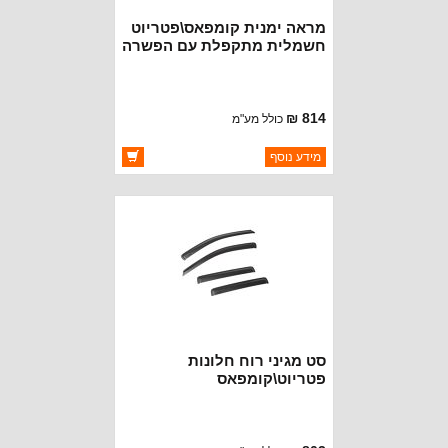
מראה ימנית קומפאס\פטריוט
חשמלית מתקפלת עם הפשרה
814 ₪
כולל מע"מ
ברקוד: 5155462AG
מידע נוסף
יצרן:
CROWN AUTOMOTIVE
זמינות:
זמין במלאי
סט מגיני רוח חלונות
פטריוט\קומפאס