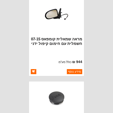
מראה שמאלית קומפאס 07-15
חשמלית עם חימום קיפול ידני
944 ₪
כולל מע"מ
ברקוד: 5115047AH
מידע נוסף
יצרן:
CROWN AUTOMOTIVE
זמינות:
זמין במלאי