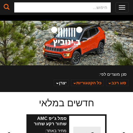
חיפוש
Toggle
navigation
סנן מוצרים לפי:
סוג רכב
כל הקטגוריות
יצרן
חדשים במלאי
ב. ינוביץ
סמל ג'יפ AMC
שחור רקע שחור
מחיר באתר: