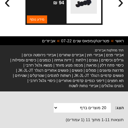
›
‹
94 ₪
מידע נוסף
ראשי
פטריוט\קומפאס שנים 07-22
אביזרים
תתי מחלקות אביזרים:
אביזרי פנים
אביזרי חוץ
אביזרים שחורים
אביזרי נירוסטה וכרום
גרילים וכיסויים
גגונים
דלתות
ידיות אחיזה
כנפונים
כיסויים ומסילות
כיסויי פתח דלק
מראות
מכסה מנוע מיוחד
מנשא גלגל רזרבי
מדרגות ומיגונים
סמלים
פגושים
פגושים אחוריים רנגלר JK-JL-JT
פגושים קדמיים רנגלר JK-JL-JT
רשתות לפנסים
שנורקלים
שטיחים
תא חפצים
דיפוני כנפיים קדמיים ואחוריים
כיסויי גלגל רזרבי
ג'נטים וגלגלים
אביזרי נוחות לשטח
הצג:
תוצאות 1-11 מתוך 11 (1 עמודים)